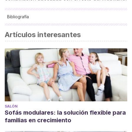
Bibliografía
Ventura, Anna:
1000 ideas prácticas en decoración del
Artículos interesantes
hogar
, Universe Publishing, 2003.
SALÓN
Sofás modulares: la solución flexible para
familias en crecimiento