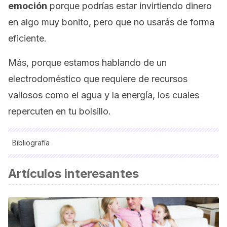
emoción
porque podrías estar invirtiendo dinero
en algo muy bonito, pero que no usarás de forma
eficiente.
Más, porque estamos hablando de un
electrodoméstico que requiere de recursos
valiosos como el agua y la energía, los cuales
repercuten en tu bolsillo.
Bibliografía
Electrodomésticos. Consumo y eficiencia energética.
Artículos interesantes
PublicacionesDidacticas.com. Núm. 93. 2018.
Vásquez, M., Cortés, A., Eguiguren, J. Etiquetado de ruido
en aparatos electrodomésticos.