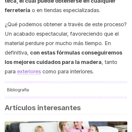
teca, el cual puede obtenerse en cualquier
ferretería
o en tiendas especializadas.
¿Qué podemos obtener a través de este proceso?
Un acabado espectacular, favoreciendo que el
material perdure por mucho más tiempo. En
definitiva,
con estas fórmulas conseguiremos
los mejores cuidados para la madera
, tanto
para
exteriores
como para interiores.
Bibliografía
Smith, Alan:
Cómo restaurar y reparar muebles
, Madrid,
Artículos interesantes
Tursen-Herman Blume Ediciones, 1995.