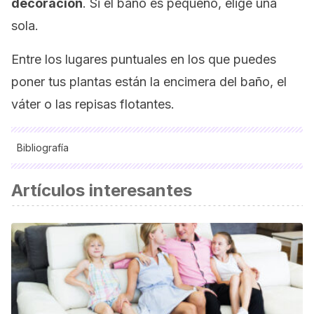
decoración
. Si el baño es pequeño, elige una
sola.
Entre los lugares puntuales en los que puedes
poner tus plantas están la encimera del baño, el
váter o las repisas flotantes.
Bibliografía
Manual de Feng Shui. 2013.
Artículos interesantes
Rodríguez Domínguez, Ileana, Santana Gutiérrez, Odalis,
Recio López, Orlando, & Fuentes Naranjo, Marilín. (2006).
Beneficios del Aloe Vera l. (sábila) en las afecciones de la
piel.
Revista Cubana de Enfermería
,
22
(3) Recuperado en
10 de junio de 2021, de http://scielo.sld.cu/scielo.php?
script=sci_arttext&pid=S0864-