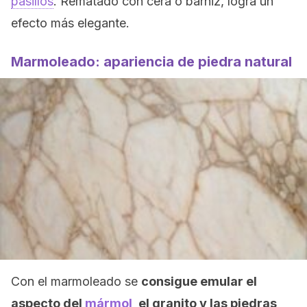
pasillos
. Rematado con cera o barniz, logra un
efecto más elegante.
Marmoleado: apariencia de piedra natural
Con el marmoleado se
consigue emular el
aspecto del
mármol
, el granito y las piedras